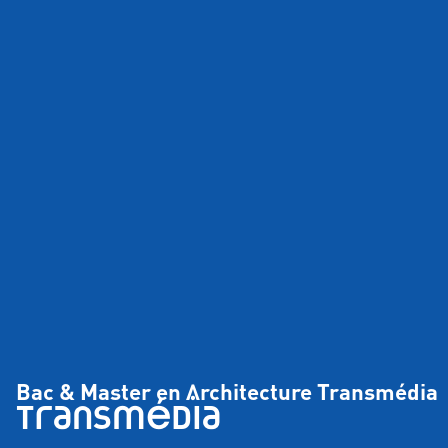
Bac & Master en Architecture Transmédia
T
R
A
N
S
M
É
DI
A